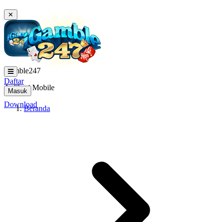
✕
igamble247
Daftar
Aplikasi Mobile
Masuk
Download
Beranda