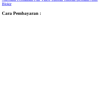
Blokir
Cara Pembayaran :