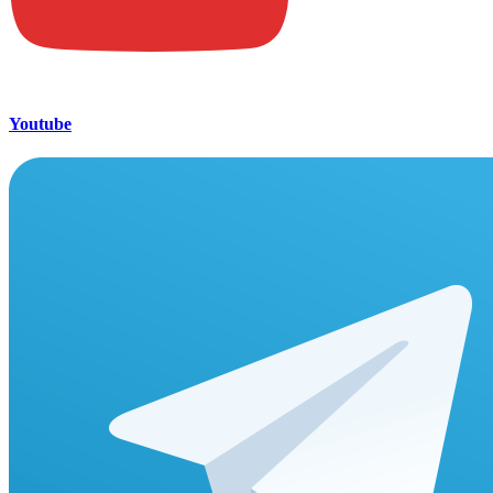
Youtube