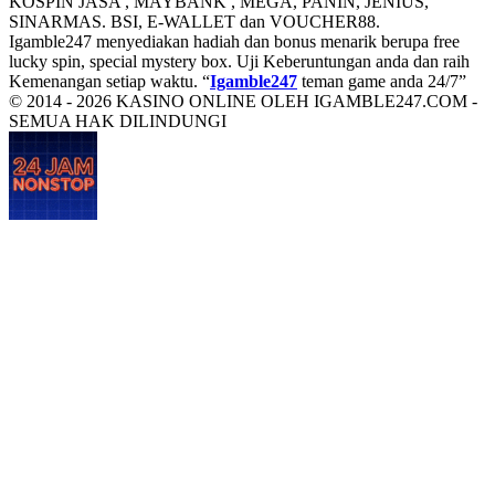
KOSPIN JASA , MAYBANK , MEGA, PANIN, JENIUS,
SINARMAS. BSI, E-WALLET dan VOUCHER88.
Igamble247 menyediakan hadiah dan bonus menarik berupa free
lucky spin, special mystery box. Uji Keberuntungan anda dan raih
Kemenangan setiap waktu. “
Igamble247
teman game anda 24/7”
© 2014 - 2026 KASINO ONLINE OLEH IGAMBLE247.COM -
SEMUA HAK DILINDUNGI