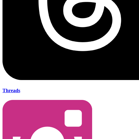
Threads