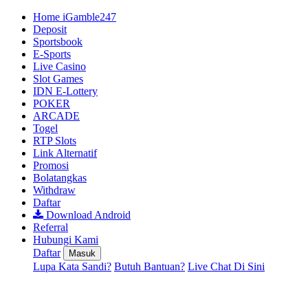
Home iGamble247
Deposit
Sportsbook
E-Sports
Live Casino
Slot Games
IDN E-Lottery
POKER
ARCADE
Togel
RTP Slots
Link Alternatif
Promosi
Bolatangkas
Withdraw
Daftar
Download Android
Referral
Hubungi Kami
Daftar
Masuk
Lupa Kata Sandi?
Butuh Bantuan?
Live Chat Di Sini