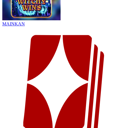
MAINKAN