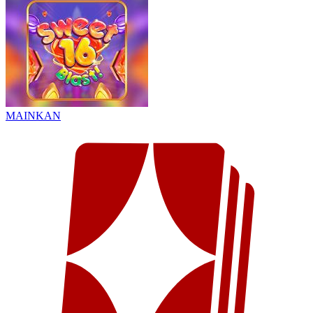
MAINKAN