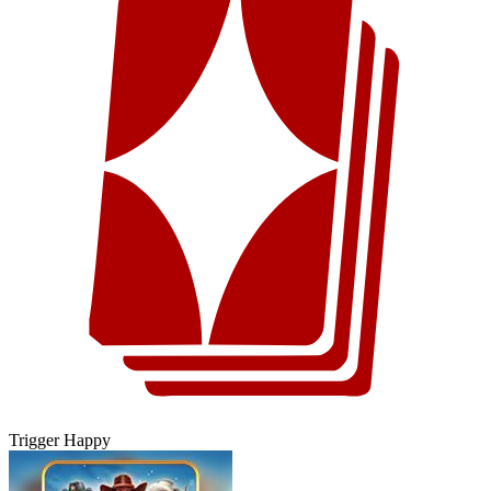
Trigger Happy