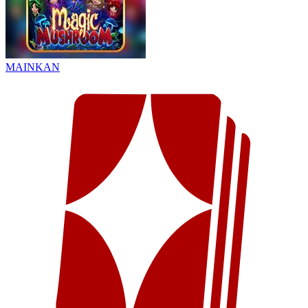
MAINKAN