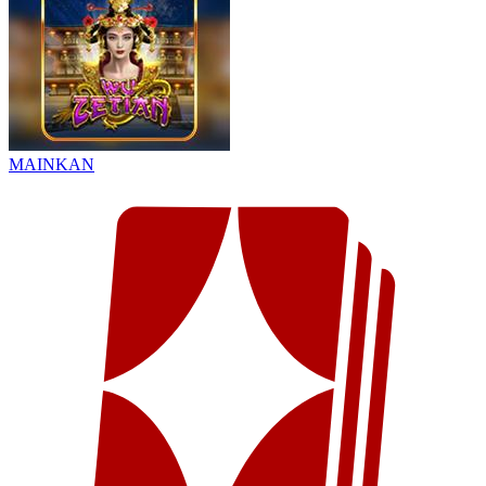
MAINKAN