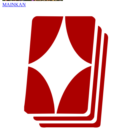
MAINKAN