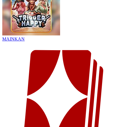
MAINKAN