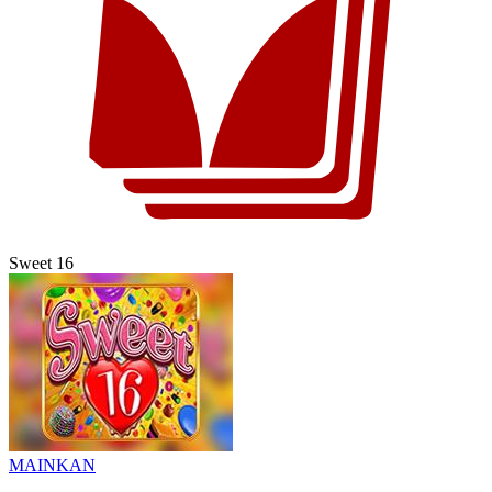
Sweet 16
MAINKAN