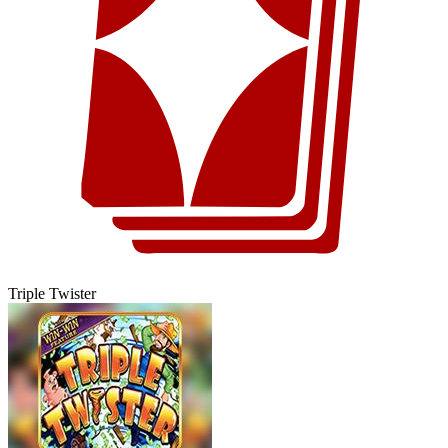
Triple Twister