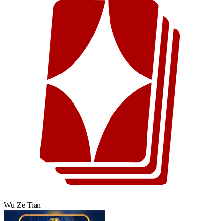
Wu Ze Tian