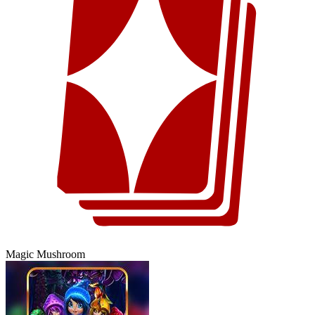
Magic Mushroom