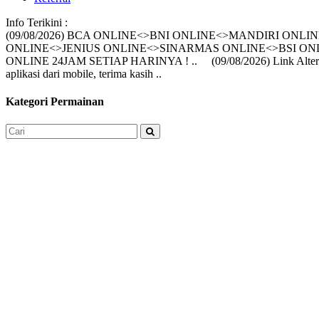
Info Terikini :
(09/08/2026)
BCA ONLINE<>BNI ONLINE<>MANDIRI ONLI
ONLINE<>JENIUS ONLINE<>SINARMAS ONLINE<>BSI O
ONLINE 24JAM SETIAP HARINYA ! ..
(09/08/2026)
Link Alte
aplikasi dari mobile, terima kasih ..
Kategori Permainan