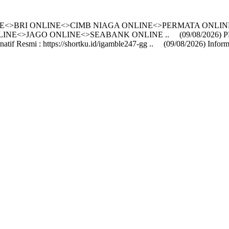
NE<>BRI ONLINE<>CIMB NIAGA ONLINE<>PERMATA ONL
NLINE<>JAGO ONLINE<>SEABANK ONLINE ..
(09/08/2026)
P
rnatif Resmi : https://shortku.id/igamble247-gg ..
(09/08/2026)
Inform