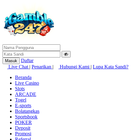
Daftar
Masuk
Live Chat
|
Penarikan
|
Hubungi Kami
|
Lupa Kata Sandi?
Beranda
Live Casino
Slots
ARCADE
Togel
E-sports
Bolatangkas
Sportsbook
POKER
Deposit
Promosi
Referral