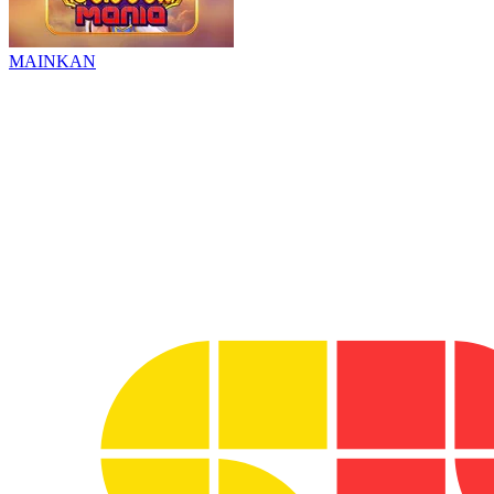
MAINKAN