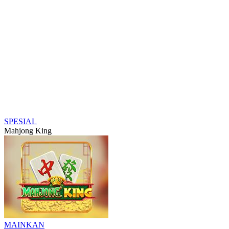
SPESIAL
Mahjong King
MAINKAN