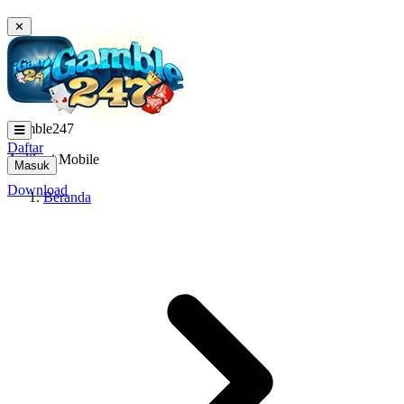
✕
igamble247
Daftar
Aplikasi Mobile
Masuk
Download
Beranda