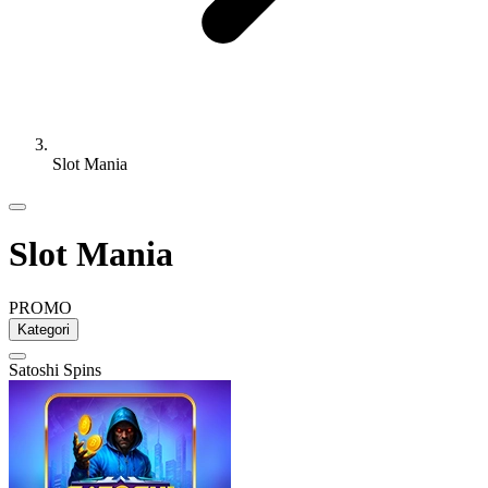
Slot Mania
Slot Mania
PROMO
Kategori
Satoshi Spins