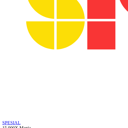
SPESIAL
15.000X Mania