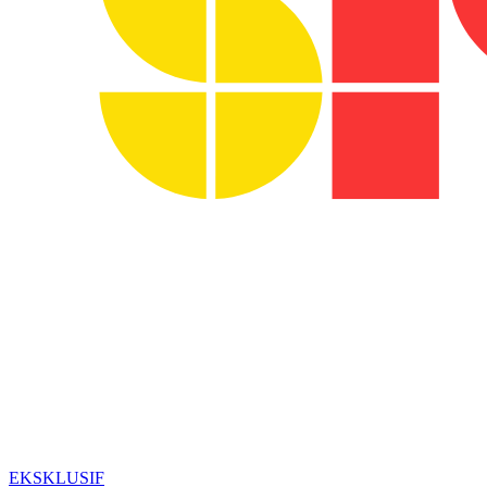
EKSKLUSIF