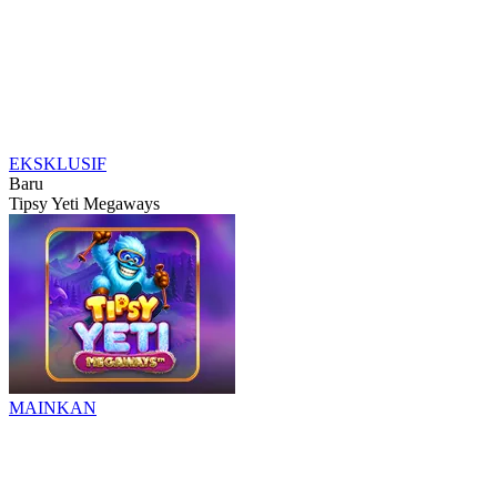
EKSKLUSIF
Baru
Tipsy Yeti Megaways
MAINKAN