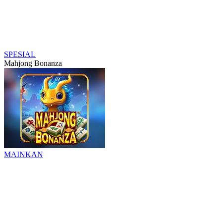
SPESIAL
Mahjong Bonanza
MAINKAN