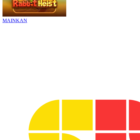
MAINKAN