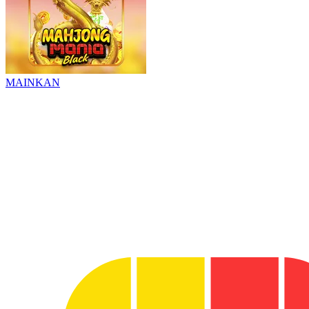
MAINKAN