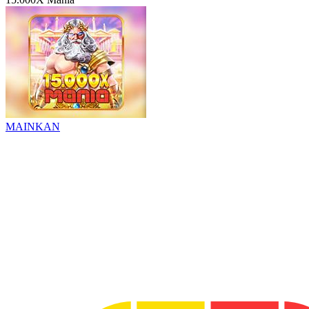
MAINKAN