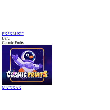
EKSKLUSIF
Baru
Cosmic Fruits
MAINKAN